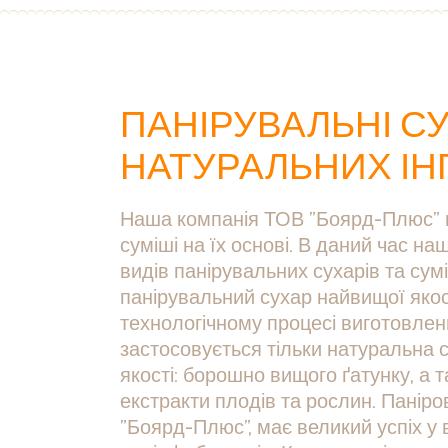
ПАНІРУВАЛЬНІ СУ
НАТУРАЛЬНИХ ІНГ
Наша компанія ТОВ ”Боярд-Плюс” в
суміші на їх основі. В даний час н
видів панірувальних сухарів та су
панірувальний сухар найвищої якост
технологічному процесі виготовлен
застосовується тільки натуральна 
якості: борошно вищого ґатунку, а т
екстракти плодів та рослин. Панір
”Боярд-Плюс”, має великий успіх у 