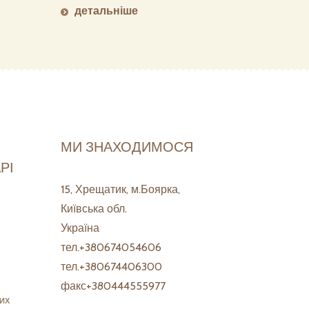
детальніше
МИ ЗНАХОДИМОСЯ
РІ
15, Хрещатик, м.Боярка,
Київська обл.
Україна
тел.+380674054606
тел.+380674406300
факс+380444555977
ИХ