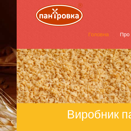
Головна
Про 
Виробник па