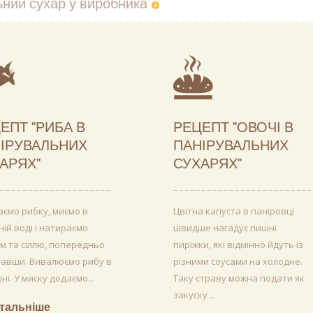
ьний сухар у виробника
ЕПТ "РИБА В
РЕЦЕПТ "ОВОЧІ В
ІРУВАЛЬНИХ
ПАНІРУВАЛЬНИХ
АРЯХ"
СУХАРЯХ"
ємо рибку, миємо в
Цвітна капуста в паніровці
ій воді і натираємо
швидше нагадує пишні
м та сіллю, попередньо
пиріжки, які відмінно йдуть із
завши. Вивалюємо рибу в
різними соусами на холодне.
і. У миску додаємо...
Таку страву можна подати як
закуску ...
тальніше