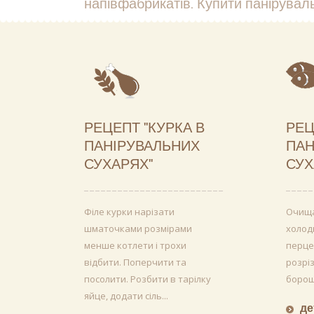
напівфабрикатів. Купити панірувал
РЕЦЕПТ "КУРКА В
РЕЦ
ПАНІРУВАЛЬНИХ
ПАН
СУХАРЯХ"
СУХ
Філе курки нарізати
Очища
шматочками розмірами
холодн
менше котлети і трохи
перце
відбити. Поперчити та
розрі
посолити. Розбити в тарілку
борошн
яйце, додати сіль...
де