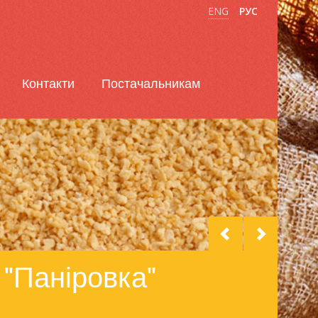
ENG
РУС
Контакти
Постачальникам
 "Паніровка"