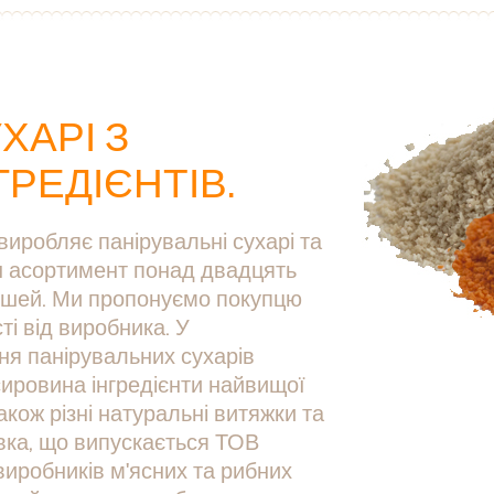
ХАРІ З
РЕДІЄНТІВ.
иробляє панірувальні сухарі та
аш асортимент понад двадцять
мішей. Ми пропонуємо покупцю
і від виробника. У
ня панірувальних сухарів
сировина інгредієнти найвищої
акож різні натуральні витяжки та
овка, що випускається ТОВ
виробників м'ясних та рибних