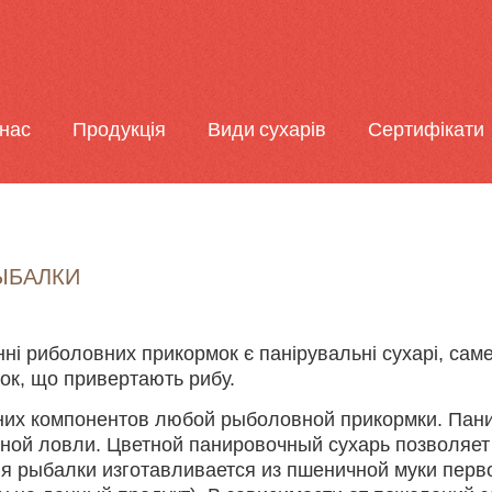
нас
Продукція
Види сухарів
Сертифікати
ЫБАЛКИ
і риболовних прикормок є панірувальні сухарі, саме
ок, що привертають рибу.
них компонентов любой рыболовной прикормки. Пани
ной ловли. Цветной панировочный сухарь позволяет
я рыбалки изготавливается из пшеничной муки первог