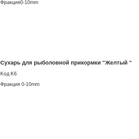
Фракция0-10mm
Сухарь для рыболовной прикормки "Желтый "
Koд K6
Фракция 0-10mm