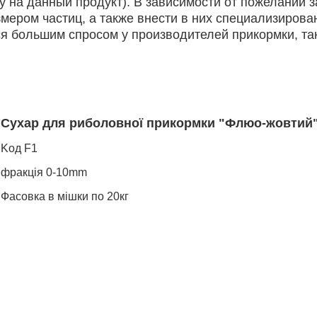
у на данный продукт). В зависимости от пожеланий з
мером частиц, а также внести в них специализирова
 большим спросом у производителей прикормки, так
Сухар для риболовної прикормки "Флюо-жовтий
Koд F1
фракція
0-10mm
Фасовка в мішки по 20кг