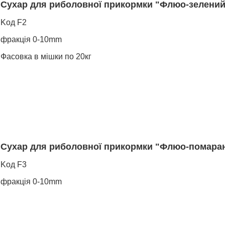
Сухар для риболовної прикормки "Флюо-зелений
Koд F2
фракція 0-10mm
Фасовка в мішки по 20кг
Сухар для риболовної прикормки "Флюо-помара
Koд F3
фракція 0-10mm