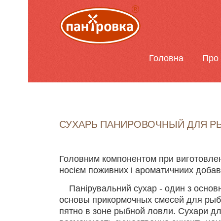
Головна
Про 
СУХАРЬ ПАНИРОВОЧНЫЙ ДЛЯ Р
Головним компонентом при виготовленн
носієм поживних
і ароматичниих добав
Панірувальний сухар - один з основ
основы прикормочных смесей для рыб
пятно в зоне рыбной ловли. Сухари дл